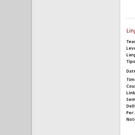
Lin
Tea
Lev
Lan
Tipo
Dat
Tim
Cou
Lin
Sem
Del
Per
Not