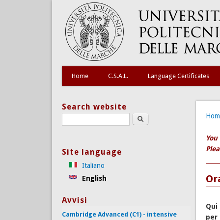
Home
C.S.A.L.
Language Certificates
Search website
You
Hom
Search this site
You 
Plea
Site language
Italiano
Ora
English
Avvisi
Qui 
Cambridge Advanced (C1) - intensive
per 