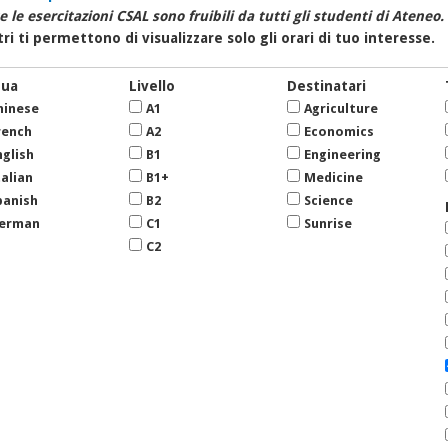
e le esercitazioni CSAL sono fruibili da tutti gli studenti di Ateneo.
ltri ti permettono di visualizzare solo gli orari di tuo interesse.
gua
Livello
Destinatari
hinese
A1
Agriculture
rench
A2
Economics
nglish
B1
Engineering
talian
B1+
Medicine
panish
B2
Science
erman
C1
Sunrise
C2