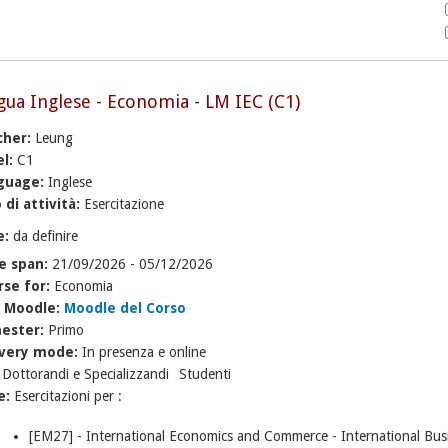
gua Inglese - Economia - LM IEC (C1)
cher:
Leung
el:
C1
guage:
Inglese
 di attività:
Esercitazione
e:
da definire
e span:
21/09/2026
-
05/12/2026
rse for:
Economia
k Moodle:
Moodle del Corso
ester:
Primo
ivery mode:
In presenza e online
:
Dottorandi e Specializzandi
Studenti
e:
Esercitazioni per :
[EM27] - International Economics and Commerce - International Bus