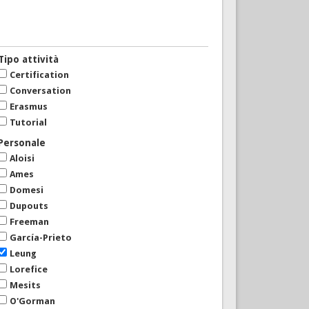
Tipo attività
Certification
Conversation
Erasmus
Tutorial
Personale
Aloisi
Ames
Domesi
Dupouts
Freeman
García-Prieto
Leung
Lorefice
Mesits
O'Gorman