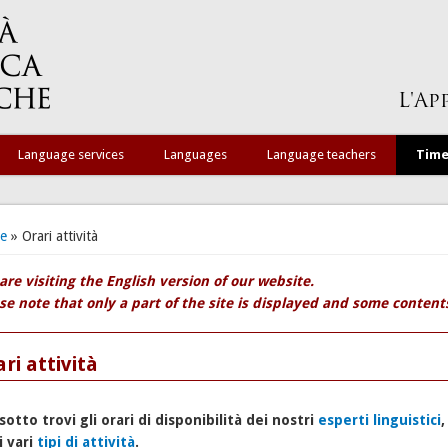
Language services
Languages
Language teachers
Time
 are here
e
» Orari attività
are visiting the English version of our website.
se note that only a part of the site is displayed and some contents 
ri attività
sotto trovi gli orari di disponibilità dei nostri
esperti linguistici
,
i vari
tipi di attività
.