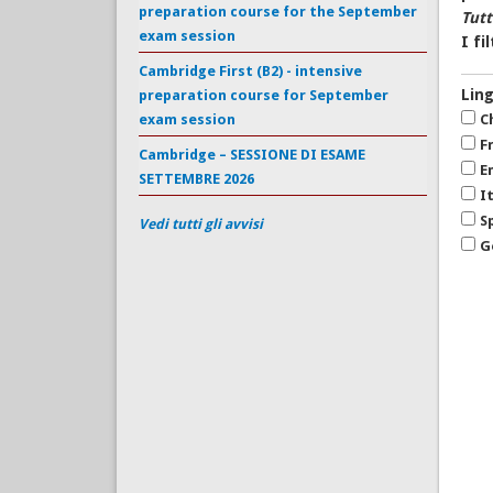
preparation course for the September
Tutt
exam session
I fi
Cambridge First (B2) - intensive
Lin
preparation course for September
exam session
C
F
Cambridge – SESSIONE DI ESAME
E
SETTEMBRE 2026
I
S
Vedi tutti gli avvisi
G