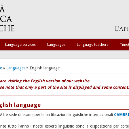
Language services
Languages
Language teachers
Time
 are here
e
»
Languages
» English language
are visiting the English version of our website.
se note that only a part of the site is displayed and some contents 
glish language
SAL è sede di esame per le certificazioni linguistiche internazionali
CAMBRI
nte tutto l'anno i nostri esperti linguistici sono a disposizione per corsi,