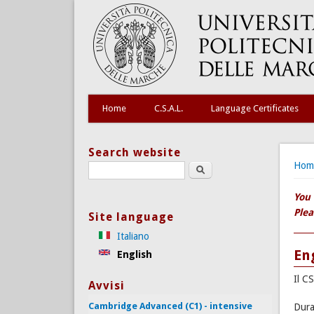
Home
C.S.A.L.
Language Certificates
Search website
You
Hom
Search this site
You 
Plea
Site language
Italiano
En
English
Il C
Avvisi
Cambridge Advanced (C1) - intensive
Dura