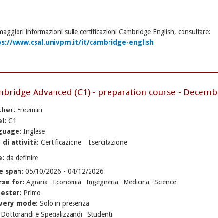
maggiori informazioni sulle certificazioni Cambridge English, consultare:
ps://www.csal.univpm.it/it/cambridge-english
bridge Advanced (C1) - preparation course - Decemb
cher:
Freeman
el:
C1
guage:
Inglese
 di attività:
Certificazione
Esercitazione
e:
da definire
e span:
05/10/2026
-
04/12/2026
rse for:
Agraria
Economia
Ingegneria
Medicina
Science
ester:
Primo
ivery mode:
Solo in presenza
:
Dottorandi e Specializzandi
Studenti