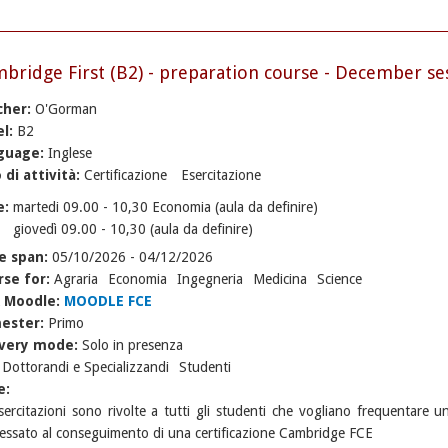
bridge First (B2) - preparation course - December sess
cher:
O'Gorman
el:
B2
guage:
Inglese
 di attività:
Certificazione
Esercitazione
e:
martedi 09.00 - 10,30 Economia (aula da definire)
giovedì 09.00 - 10,30 (aula da definire)
e span:
05/10/2026
-
04/12/2026
rse for:
Agraria
Economia
Ingegneria
Medicina
Science
k Moodle:
MOODLE FCE
ester:
Primo
ivery mode:
Solo in presenza
:
Dottorandi e Specializzandi
Studenti
e:
sercitazioni sono rivolte a tutti gli studenti che vogliano frequentare un
ressato al conseguimento di una certificazione Cambridge FCE