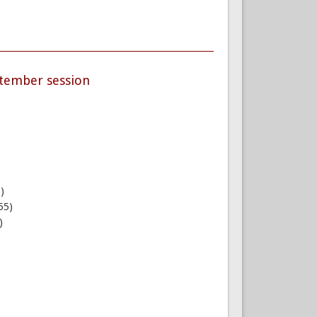
ptember session
)
55)
)