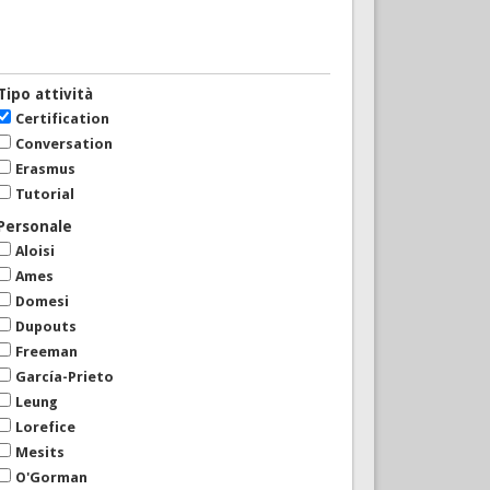
Tipo attività
Certification
Conversation
Erasmus
Tutorial
Personale
Aloisi
Ames
Domesi
Dupouts
Freeman
García-Prieto
Leung
Lorefice
Mesits
O'Gorman