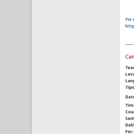
Per 
htt
Cam
Tea
Lev
Lan
Tipo
Dat
Tim
Cou
Sem
Del
Per