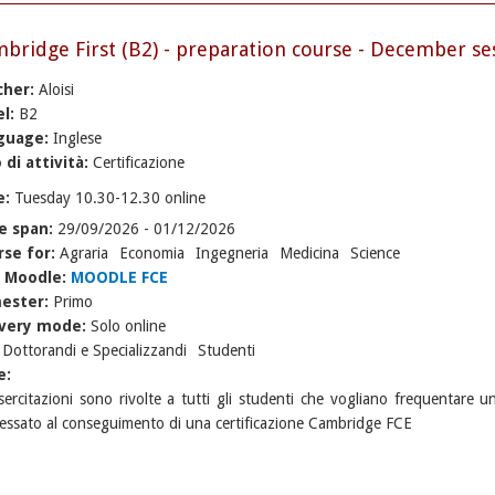
bridge First (B2) - preparation course - December se
cher:
Aloisi
el:
B2
guage:
Inglese
 di attività:
Certificazione
e:
Tuesday 10.30-12.30 online
e span:
29/09/2026
-
01/12/2026
rse for:
Agraria
Economia
Ingegneria
Medicina
Science
k Moodle:
MOODLE FCE
ester:
Primo
ivery mode:
Solo online
:
Dottorandi e Specializzandi
Studenti
e:
sercitazioni sono rivolte a tutti gli studenti che vogliano frequentare un
ressato al conseguimento di una certificazione Cambridge FCE