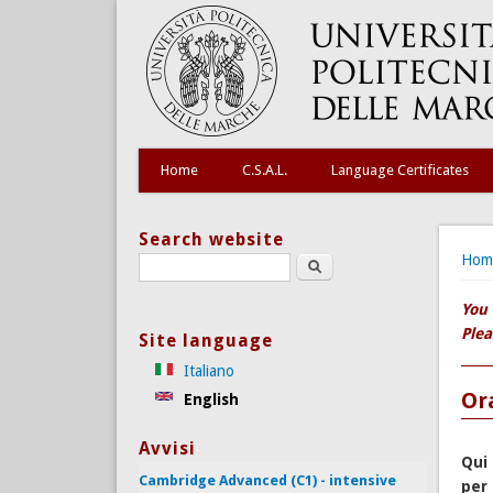
Home
C.S.A.L.
Language Certificates
Search website
You
Hom
Search this site
You 
Plea
Site language
Italiano
Ora
English
Avvisi
Qui 
Cambridge Advanced (C1) - intensive
per 