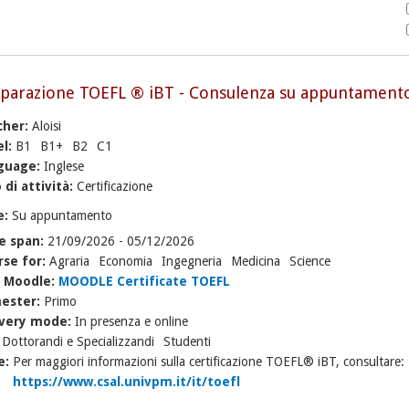
parazione TOEFL ® iBT - Consulenza su appuntament
cher:
Aloisi
el:
B1
B1+
B2
C1
guage:
Inglese
 di attività:
Certificazione
e:
Su appuntamento
e span:
21/09/2026
-
05/12/2026
rse for:
Agraria
Economia
Ingegneria
Medicina
Science
k Moodle:
MOODLE Certificate TOEFL
ester:
Primo
ivery mode:
In presenza e online
:
Dottorandi e Specializzandi
Studenti
e:
Per maggiori informazioni sulla certificazione TOEFL® iBT, consultare:
https://www.csal.univpm.it/it/toefl