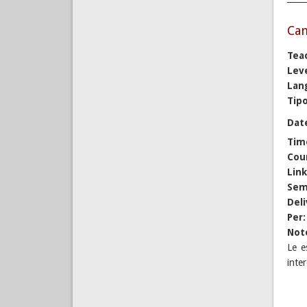
Cam
Tea
Lev
Lan
Tipo
Dat
Tim
Cou
Lin
Sem
Del
Per
Not
Le e
inte