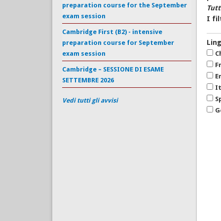
preparation course for the September
Tutt
exam session
I fi
Cambridge First (B2) - intensive
Lin
preparation course for September
exam session
C
F
Cambridge – SESSIONE DI ESAME
E
SETTEMBRE 2026
I
S
Vedi tutti gli avvisi
G