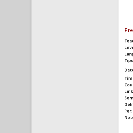
Pre
Tea
Lev
Lan
Tipo
Dat
Tim
Cou
Lin
Sem
Del
Per
Not