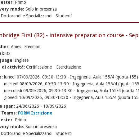
ester:
Primo
ivery mode:
Solo in presenza
:
Dottorandi e Specializzandi
Studenti
bridge First (B2) - intensive preparation course - Se
cher:
Ames
Freeman
el:
B2
guage:
Inglese
 di attività:
Certificazione
Esercitazione
e:
lunedì 07/09/2026, 09:30-13:30 - Ingegneria, Aula 155/4 (quota 155)
martedì 08/09/2026, 09:30-13:30 - Ingegneria, Aula 155/4 (quota 155
mercoledì 09/09/2026, 09:30-13:30 - Ingegneria, Aula 155/4 (quota 1
giovedì 10/09/2026, 09:30-13:30 - Ingegneria, Aula 155/4 (quota 155
e span:
24/06/2026
-
10/09/2026
k Teams:
FORM Iscrizione
ester:
Primo
ivery mode:
Solo in presenza
:
Dottorandi e Specializzandi
Studenti