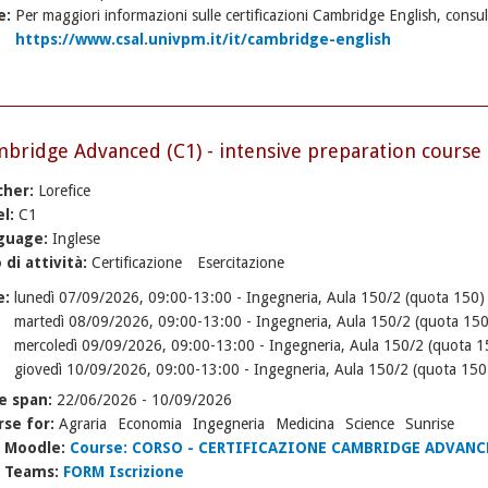
e:
Per maggiori informazioni sulle certificazioni Cambridge English, consul
https://www.csal.univpm.it/it/cambridge-english
bridge Advanced (C1) - intensive preparation course
cher:
Lorefice
el:
C1
guage:
Inglese
 di attività:
Certificazione
Esercitazione
e:
lunedì 07/09/2026, 09:00-13:00 - Ingegneria, Aula 150/2 (quota 150)
martedì 08/09/2026, 09:00-13:00 - Ingegneria, Aula 150/2 (quota 150
mercoledì 09/09/2026, 09:00-13:00 - Ingegneria, Aula 150/2 (quota 1
giovedì 10/09/2026, 09:00-13:00 - Ingegneria, Aula 150/2 (quota 150
e span:
22/06/2026
-
10/09/2026
rse for:
Agraria
Economia
Ingegneria
Medicina
Science
Sunrise
k Moodle:
Course: CORSO - CERTIFICAZIONE CAMBRIDGE ADVANCED
k Teams:
FORM Iscrizione