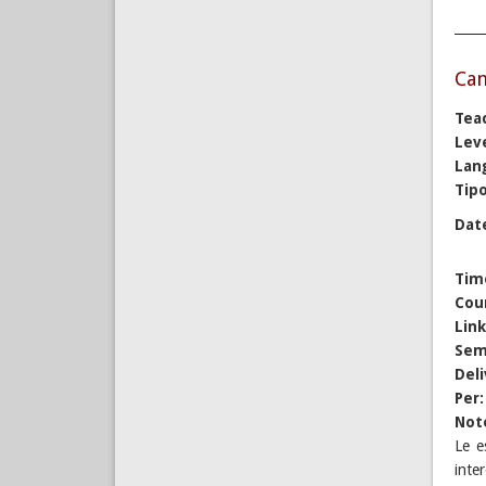
Cam
Tea
Lev
Lan
Tipo
Dat
Tim
Cou
Lin
Sem
Del
Per
Not
Le e
inte