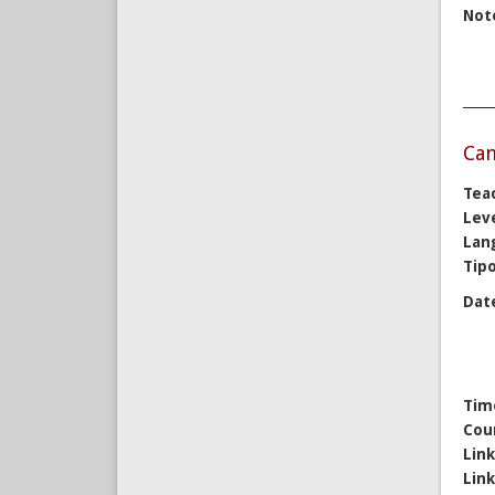
Not
Cam
Tea
Lev
Lan
Tipo
Dat
Tim
Cou
Lin
Lin