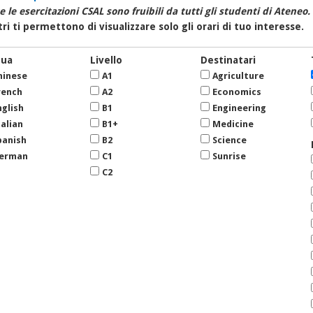
e le esercitazioni CSAL sono fruibili da tutti gli studenti di Ateneo.
ltri ti permettono di visualizzare solo gli orari di tuo interesse.
gua
Livello
Destinatari
hinese
A1
Agriculture
rench
A2
Economics
nglish
B1
Engineering
talian
B1+
Medicine
panish
B2
Science
erman
C1
Sunrise
C2