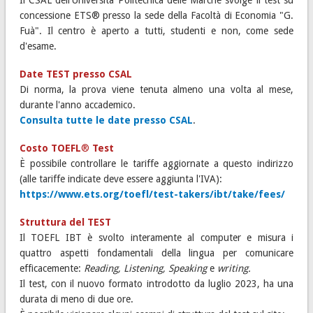
Il CSAL dell'Università Politecnica delle Marche svolge il test su
concessione ETS® presso la sede della Facoltà di Economia "G.
Fuà". Il centro è aperto a tutti, studenti e non, come sede
d'esame.
Date TEST presso CSAL
Di norma, la prova viene tenuta almeno una volta al mese,
durante l'anno accademico.
Consulta tutte le date presso CSAL
.
Costo TOEFL
®
Test
È possibile controllare le tariffe aggiornate a questo indirizzo
(alle tariffe indicate deve essere aggiunta l'IVA):
https://www.ets.org/toefl/test-takers/ibt/take/fees/
Struttura del TEST
Il TOEFL IBT è svolto interamente al computer e misura i
quattro aspetti fondamentali della lingua per comunicare
efficacemente:
Reading, Listening, Speaking
e
writing.
Il test, con il nuovo formato introdotto da luglio 2023, ha una
durata di meno di due ore.