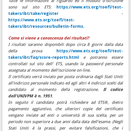
Tutte le informazioni al riguardo ed il modulo d'iscrizione
sono sul sito ETS:
https://www.ets.org/toefl/test-
takers/ibt/take/register
-
https://www.ets.org/toefl/test-
takers/ibt/resources/bulletin-forms
.
Come si viene a conoscenza dei risultati?
I risultati saranno disponibili dopo circa 8 giorni dalla data
della prova
https://www.ets.org/toefl/test-
takers/ibt/faq/score-reports.html
e potranno essere
controllati sul sito dell' ETS, usando la password personale
assegnata al momento dell'iscrizione on-line.
Il certificato verrà inviato per posta ordinaria dagli Stati Uniti
all'indirizzo personale indicato ed agli altri 4 indirizzi scelti dal
candidato al momento della registrazione.
Il codice
dell'UNIVPM è n. 1951
.
In seguito il candidato potrà richiedere ad ETS®, dietro
pagamento aggiuntivo, che ulteriori copie del certificato
vengano inviate ad enti o università di sua scelta, per un
periodo non superiore a due anni dalla data dell'esame. (Negli
Stati Uniti è la prassi, per evitare falsificazioni, che i