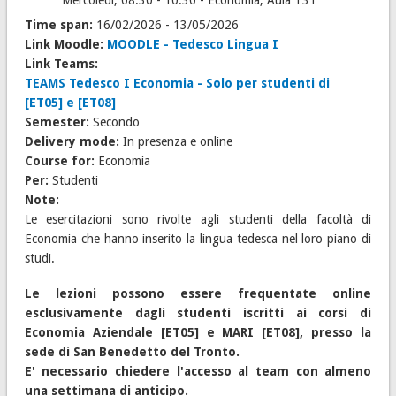
Mercoledì, 08:30 - 10:30 - Economia, Aula T31
Time span:
16/02/2026
-
13/05/2026
Link Moodle:
MOODLE - Tedesco Lingua I
Link Teams:
TEAMS Tedesco I Economia - Solo per studenti di
[ET05] e [ET08]
Semester:
Secondo
Delivery mode:
In presenza e online
Course for:
Economia
Per:
Studenti
Note:
Le esercitazioni sono rivolte agli studenti della facoltà di
Economia che hanno inserito la lingua tedesca nel loro piano di
studi.
Le lezioni possono essere frequentate online
esclusivamente dagli studenti iscritti ai corsi di
Economia Aziendale [ET05] e MARI [ET08], presso la
sede di San Benedetto del Tronto.
E' necessario chiedere l'accesso al team con almeno
una settimana di anticipo.