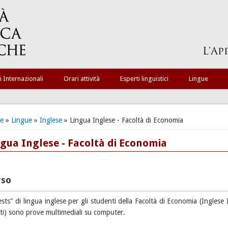
i Internazionali
Orari attività
Esperti linguistici
Lingue
ei qui
e
»
Lingue
»
Inglese
» Lingua Inglese - Facoltà di Economia
ngua Inglese - Facoltà di Economia
rso
ests" di lingua inglese per gli studenti della Facoltà di Economia (Inglese 
iti) sono prove multimediali su computer.