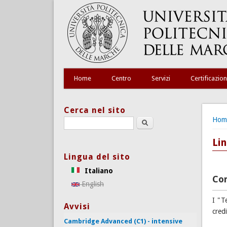
Home
Centro
Servizi
Certificazion
Cerca nel sito
Tu s
Hom
Search this site
Li
Lingua del sito
Italiano
Co
English
I "T
Avvisi
cred
Cambridge Advanced (C1) - intensive