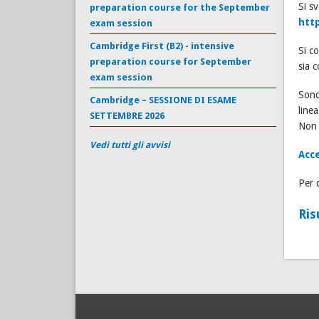
Si s
preparation course for the September
http
exam session
Cambridge First (B2) - intensive
Si c
preparation course for September
sia c
exam session
Sono
Cambridge – SESSIONE DI ESAME
linea
SETTEMBRE 2026
Non 
Vedi tutti gli avvisi
Acc
Per 
Ris