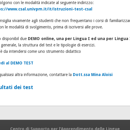
volgono con le modalità indicate al seguente indirizzo:
s://www.csal.univpm.it/it/istruzioni-test-csal
onsiglia vivamente agli studenti che non frequentano i corsi di familiarizzar
on le modalità di svolgimento, prima di iscriversi alle prove.
 disponibil due
DEMO online, una per Lingua I ed una per Lingua 
 generale, la struttura del test e le tipologie di esercizi.
è da intendersi come uno strumento didattico
edi al DEMO TEST
qualsiasi altra informazione, contattare la
Dott.ssa Mina Aloisi
ultati dei test
Centro di Supporto per l'Apprendimento delle Lingue