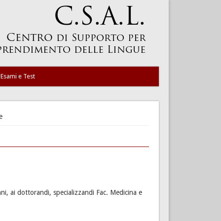
Esami e Test
e
nni, ai dottorandi,
specializzandi
Fac. Medicina e