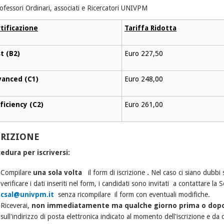
ofessori Ordinari, associati e Ricercatori UNIVPM
tificazione
Tariffa Ridotta
st (B2)
Euro 227,50
vanced (C1)
Euro 248,00
ficiency (C2)
Euro 261,00
CRIZIONE
edura per iscriversi:
Compilare
una sola volta
il form di iscrizione
.
Nel caso ci siano dubbi 
verificare i dati inseriti nel form, i candidati sono invitati a contattare la 
csal@univpm.it
senza ricompilare il form con eventuali modifiche.
Riceverai,
non immediatamente ma qualche giorno prima o dopo
sull'indirizzo di posta elettronica indicato al momento dell'iscrizione e d