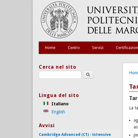
Home
Centro
Servizi
Certificazion
Cerca nel sito
Tu s
Hom
Search this site
Tar
Lingua del sito
Tar
Italiano
La t
English
ag
Avvisi
as
Cambridge Advanced (C1) - intensive
pe