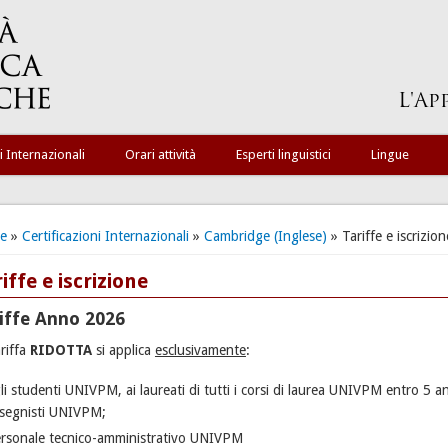
i Internazionali
Orari attività
Esperti linguistici
Lingue
ei qui
e
»
Certificazioni Internazionali
»
Cambridge (Inglese)
» Tariffe e iscrizion
iffe e iscrizione
iffe Anno 2026
ariffa
RIDOTTA
si applica
esclusivamente
:
li studenti UNIVPM, ai laureati di tutti i corsi di laurea UNIVPM entro 5 a
segnisti UNIVPM;
rsonale tecnico-amministrativo UNIVPM