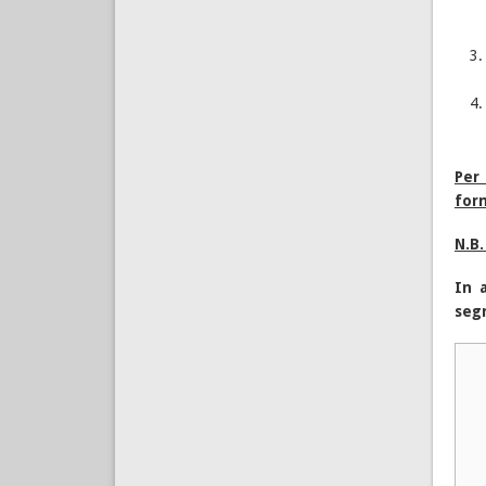
Per 
for
N.B.
In 
seg