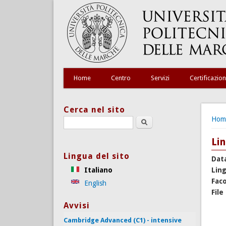
Home
Centro
Servizi
Certificazion
Cerca nel sito
Tu s
Hom
Search this site
Lin
Lingua del sito
Dat
Italiano
Lin
Faco
English
File
Avvisi
Cambridge Advanced (C1) - intensive