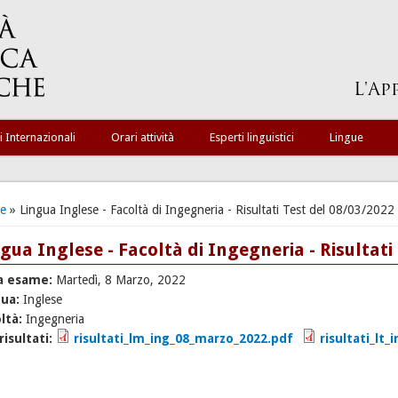
i Internazionali
Orari attività
Esperti linguistici
Lingue
ei qui
e
» Lingua Inglese - Facoltà di Ingegneria - Risultati Test del 08/03/2022
gua Inglese - Facoltà di Ingegneria - Risultati
a esame:
Martedì, 8 Marzo, 2022
gua:
Inglese
ltà:
Ingegneria
 risultati:
risultati_lm_ing_08_marzo_2022.pdf
risultati_lt