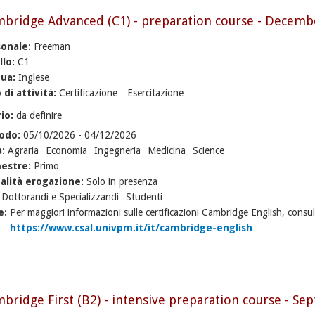
bridge Advanced (C1) - preparation course - Decemb
sonale:
Freeman
llo:
C1
gua:
Inglese
 di attività:
Certificazione
Esercitazione
rio:
da definire
iodo:
05/10/2026
-
04/12/2026
a:
Agraria
Economia
Ingegneria
Medicina
Science
estre:
Primo
alità erogazione:
Solo in presenza
:
Dottorandi e Specializzandi
Studenti
e:
Per maggiori informazioni sulle certificazioni Cambridge English, consul
https://www.csal.univpm.it/it/cambridge-english
bridge First (B2) - intensive preparation course - Se