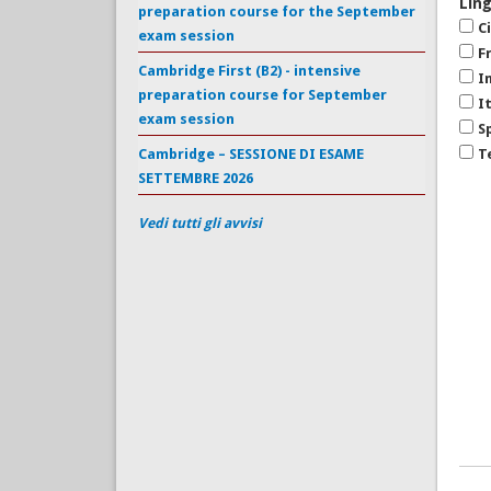
Lin
preparation course for the September
C
exam session
F
Cambridge First (B2) - intensive
I
preparation course for September
I
exam session
S
Cambridge – SESSIONE DI ESAME
T
SETTEMBRE 2026
Vedi tutti gli avvisi