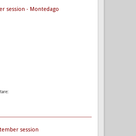
er session - Montedago
tare:
ptember session