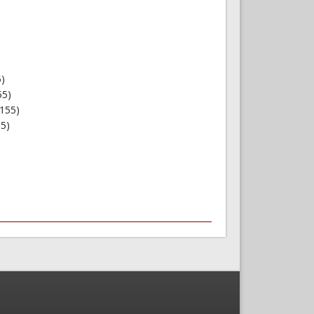
5)
55)
 155)
55)