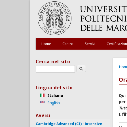
Home
Centro
Servizi
Certificazion
Cerca nel sito
Tu s
Hom
Search this site
Ora
Lingua del sito
Italiano
Qui 
per 
English
Tutt
I fi
Avvisi
Cambridge Advanced (C1) - intensive