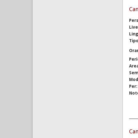
Cam
Per
Live
Lin
Tipo
Ora
Per
Are
Sem
Mod
Per
Not
Cam