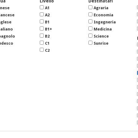
gua
Livello
Destinatari
inese
A1
Agraria
rancese
A2
Economia
nglese
B1
Ingegneria
taliano
B1+
Medicina
pagnolo
B2
Science
edesco
C1
Sunrise
C2