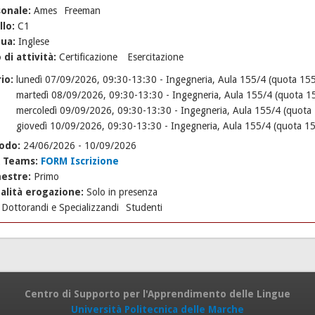
sonale:
Ames
Freeman
llo:
C1
gua:
Inglese
 di attività:
Certificazione
Esercitazione
rio:
lunedì 07/09/2026, 09:30-13:30 - Ingegneria, Aula 155/4 (quota 15
martedì 08/09/2026, 09:30-13:30 - Ingegneria, Aula 155/4 (quota 1
mercoledì 09/09/2026, 09:30-13:30 - Ingegneria, Aula 155/4 (quota
giovedì 10/09/2026, 09:30-13:30 - Ingegneria, Aula 155/4 (quota 1
iodo:
24/06/2026
-
10/09/2026
k Teams:
FORM Iscrizione
estre:
Primo
alità erogazione:
Solo in presenza
:
Dottorandi e Specializzandi
Studenti
Centro di Supporto per l'Apprendimento delle Lingue
Università Politecnica delle Marche