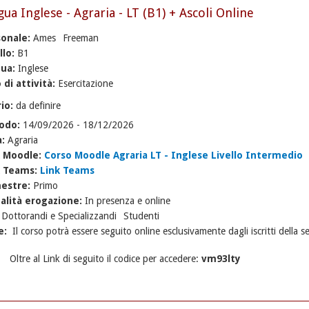
gua Inglese - Agraria - LT (B1) + Ascoli Online
sonale:
Ames
Freeman
llo:
B1
gua:
Inglese
 di attività:
Esercitazione
rio:
da definire
iodo:
14/09/2026
-
18/12/2026
a:
Agraria
k Moodle:
Corso Moodle Agraria LT - Inglese Livello Intermedio
k Teams:
Link Teams
estre:
Primo
alità erogazione:
In presenza e online
:
Dottorandi e Specializzandi
Studenti
e:
Il corso potrà essere seguito online esclusivamente dagli iscritti della s
Oltre al Link di seguito il codice per accedere:
vm93lty