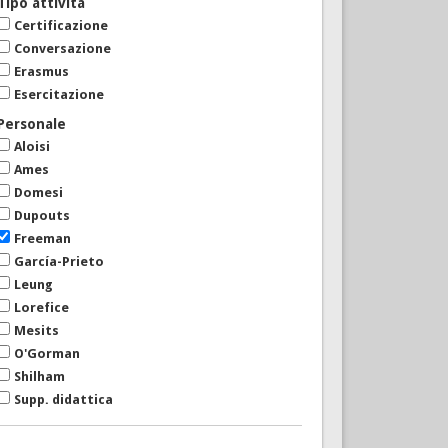
Tipo attività
Certificazione
Conversazione
Erasmus
Esercitazione
Personale
Aloisi
Ames
Domesi
Dupouts
Freeman
García-Prieto
Leung
Lorefice
Mesits
O'Gorman
Shilham
Supp. didattica