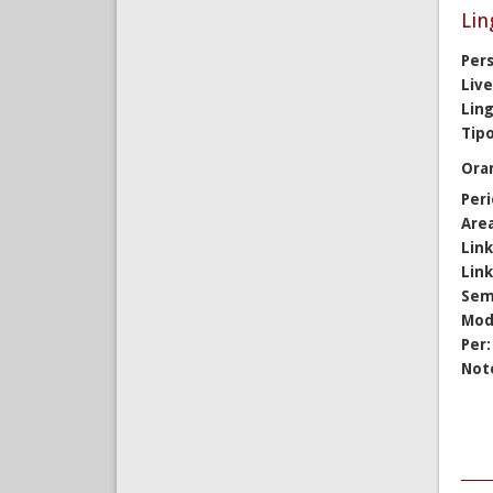
Lin
Per
Live
Lin
Tipo
Ora
Per
Are
Lin
Lin
Sem
Mod
Per
Not