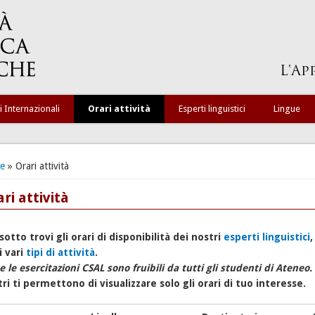
i Internazionali
Orari attività
Esperti linguistici
Lingue
ei qui
e
» Orari attività
ri attività
sotto trovi gli orari di disponibilità dei nostri
esperti linguistici
,
i vari
tipi di attività
.
e le esercitazioni CSAL sono fruibili da tutti gli studenti di Ateneo.
ltri ti permettono di visualizzare solo gli orari di tuo interesse.