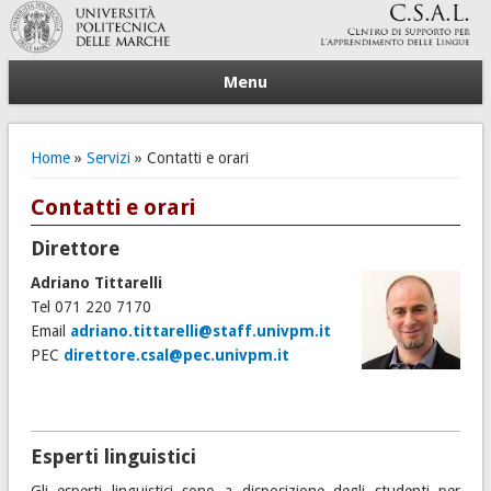
Menu
Tu sei qui
Home
»
Servizi
» Contatti e orari
Contatti e orari
Direttore
Adriano Tittarelli
Tel 071 220 7170
Email
adriano.tittarelli@staff.univpm.it
PEC
direttore.csal@pec.univpm.it
Esperti linguistici