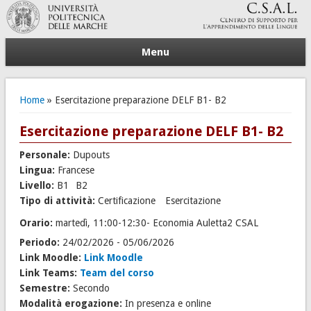
Menu
Tu sei qui
Home
» Esercitazione preparazione DELF B1- B2
Esercitazione preparazione DELF B1- B2
Personale:
Dupouts
Lingua:
Francese
Livello:
B1
B2
Tipo di attività:
Certificazione
Esercitazione
Orario:
martedì, 11:00-12:30- Economia Auletta2 CSAL
Periodo:
24/02/2026
-
05/06/2026
Link Moodle:
Link Moodle
Link Teams:
Team del corso
Semestre:
Secondo
Modalità erogazione:
In presenza e online