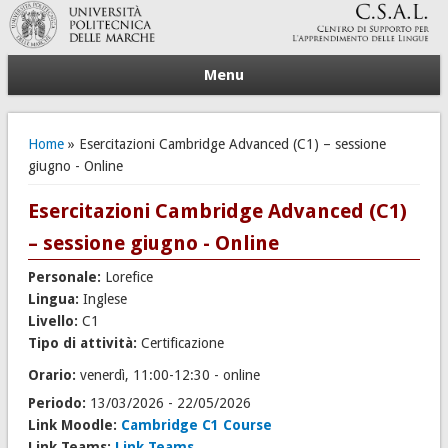
Menu
Tu sei qui
Home
» Esercitazioni Cambridge Advanced (C1) – sessione
giugno - Online
Esercitazioni Cambridge Advanced (C1)
– sessione giugno - Online
Personale:
Lorefice
Lingua:
Inglese
Livello:
C1
Tipo di attività:
Certificazione
Orario:
venerdì, 11:00-12:30 - online
Periodo:
13/03/2026
-
22/05/2026
Link Moodle:
Cambridge C1 Course
Link Teams:
Link Teams