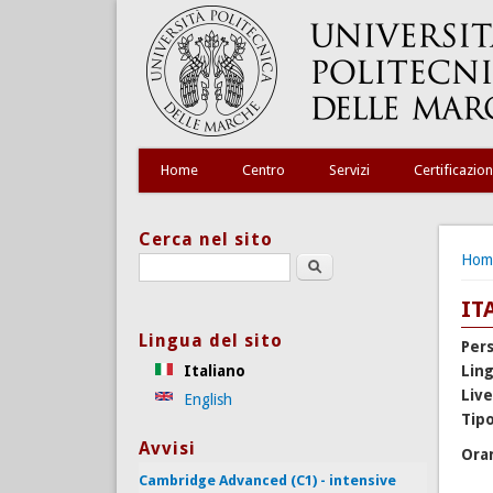
Home
Centro
Servizi
Certificazion
Cerca nel sito
Tu s
Hom
Search this site
IT
Lingua del sito
Per
Italiano
Lin
Live
English
Tipo
Avvisi
Ora
Cambridge Advanced (C1) - intensive