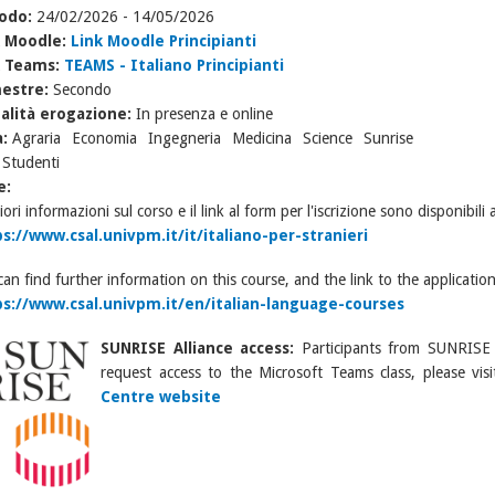
iodo:
24/02/2026
-
14/05/2026
k Moodle:
Link Moodle Principianti
k Teams:
TEAMS - Italiano Principianti
estre:
Secondo
alità erogazione:
In presenza e online
a:
Agraria
Economia
Ingegneria
Medicina
Science
Sunrise
:
Studenti
e:
iori informazioni sul corso e il link al form per l'iscrizione sono disponibili
s://www.csal.univpm.it/it/italiano-per-stranieri
can find further information on this course, and the link to the applicatio
ps://www.csal.univpm.it/en/italian-language-courses
SUNRISE Alliance access:
Participants from SUNRISE p
request access to the Microsoft Teams class, please vis
Centre website