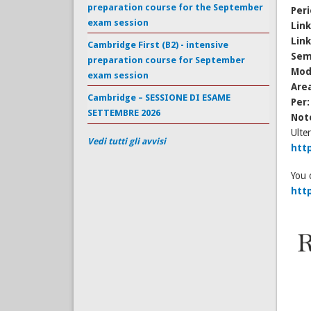
preparation course for the September
Per
exam session
Lin
Lin
Cambridge First (B2) - intensive
Sem
preparation course for September
Mod
exam session
Are
Cambridge – SESSIONE DI ESAME
Per
SETTEMBRE 2026
Not
Ulter
Vedi tutti gli avvisi
http
You 
htt