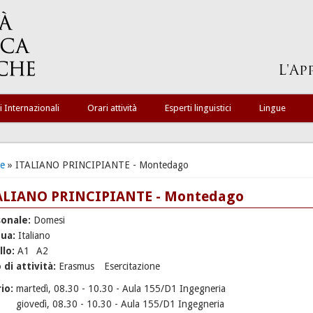
i Internazionali
Orari attività
Esperti linguistici
Lingue
ei qui
e
» ITALIANO PRINCIPIANTE - Montedago
ALIANO PRINCIPIANTE - Montedago
sonale:
Domesi
gua:
Italiano
llo:
A1
A2
 di attività:
Erasmus
Esercitazione
rio:
martedì, 08.30 - 10.30 - Aula 155/D1 Ingegneria
giovedì, 08.30 - 10.30 - Aula 155/D1 Ingegneria