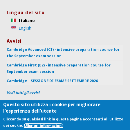
Lingua del sito
Italiano
English
Avvisi
Cambridge Advanced (C1) - intensive preparation course for
the September exam session
Cambridge First (B2) - intensive preparation course for
September exam session
Cambridge – SESSIONE DI ESAME SETTEMBRE 2026
Vedi tutti gli avvisi
Questo sito utilizza i cookie per migliorare
l'esperienza dell'utente
Centro di Supporto per l'Apprendimento delle Lingue
Università Politecnica delle Marche
Cliccando su qualsiasi link in questa pagina acconsenti all'utilizzo
Ulteriori informazioni
P.le Martelli 8, 60121 Ancona - Tel (+39) 071.220.7172, Fax (+39)
dei cookie.