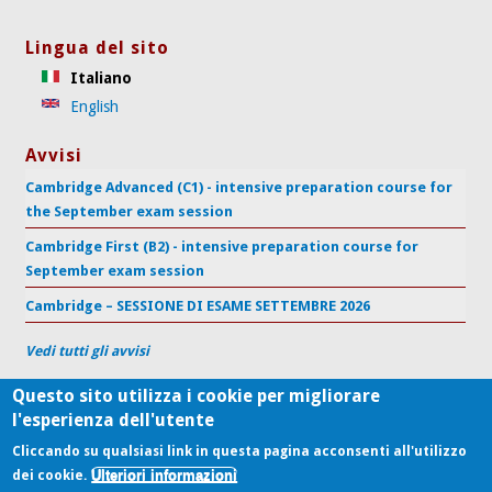
Lingua del sito
Italiano
English
Avvisi
Cambridge Advanced (C1) - intensive preparation course for
the September exam session
Cambridge First (B2) - intensive preparation course for
September exam session
Cambridge – SESSIONE DI ESAME SETTEMBRE 2026
Vedi tutti gli avvisi
Questo sito utilizza i cookie per migliorare
l'esperienza dell'utente
Centro di Supporto per l'Apprendimento delle Lingue
Università Politecnica delle Marche
Cliccando su qualsiasi link in questa pagina acconsenti all'utilizzo
Ulteriori informazioni
P.le Martelli 8, 60121 Ancona - Tel (+39) 071.220.7172, Fax (+39)
dei cookie.