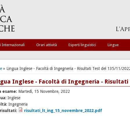
i Internazionali
Orari attività
Esperti linguistici
Lingue
ei qui
e
» Lingua Inglese - Facoltà di Ingegneria - Risultati Test del 135/11/202
gua Inglese - Facoltà di Ingegneria - Risultati
a esame:
Martedì, 15 Novembre, 2022
gua:
Inglese
ltà:
Ingegneria
 risultati:
risultati_lt_ing_15_novembre_2022.pdf