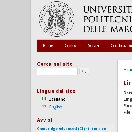
Home
Centro
Servizi
Certificazion
Cerca nel sito
Tu s
Hom
Search this site
Lin
Lingua del sito
Dat
Italiano
Lin
Faco
English
File
Avvisi
Cambridge Advanced (C1) - intensive