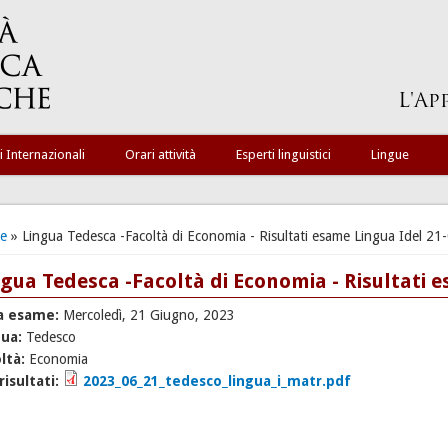
i Internazionali
Orari attività
Esperti linguistici
Lingue
ei qui
e
» Lingua Tedesca -Facoltà di Economia - Risultati esame Lingua Idel 21
ngua Tedesca -Facoltà di Economia - Risultati 
a esame:
Mercoledì, 21 Giugno, 2023
gua:
Tedesco
ltà:
Economia
 risultati:
2023_06_21_tedesco_lingua_i_matr.pdf