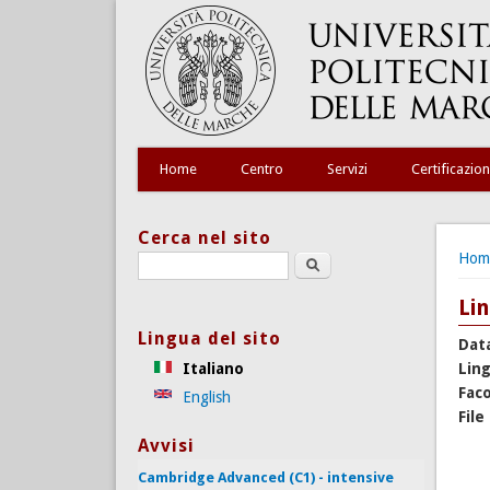
Home
Centro
Servizi
Certificazion
Cerca nel sito
Tu s
Hom
Search this site
Li
Lingua del sito
Dat
Italiano
Lin
Faco
English
File
Avvisi
Cambridge Advanced (C1) - intensive