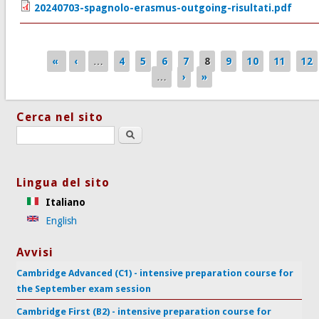
20240703-spagnolo-erasmus-outgoing-risultati.pdf
«
‹
…
4
5
6
7
8
9
10
11
12
Pagine
…
›
»
Cerca nel sito
Search this site
Lingua del sito
Italiano
English
Avvisi
Cambridge Advanced (C1) - intensive preparation course for
the September exam session
Cambridge First (B2) - intensive preparation course for