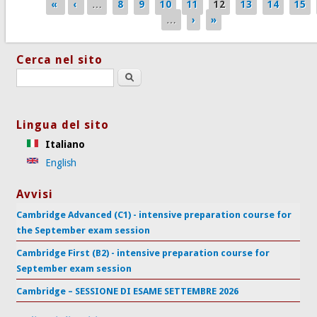
«
‹
…
8
9
10
11
12
13
14
15
Pagine
…
›
»
Cerca nel sito
Search this site
Lingua del sito
Italiano
English
Avvisi
Cambridge Advanced (C1) - intensive preparation course for
the September exam session
Cambridge First (B2) - intensive preparation course for
September exam session
Cambridge – SESSIONE DI ESAME SETTEMBRE 2026