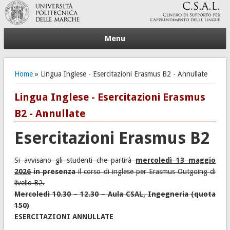
Menu
Tu sei qui
Home
» Lingua Inglese - Esercitazioni Erasmus B2 - Annullate
Lingua Inglese - Esercitazioni Erasmus
B2 - Annullate
Esercitazioni Erasmus B2
Si avvisano gli studenti che partirà
mercoledì 13 maggio
2026
in presenza
il corso di inglese per Erasmus Outgoing di
livello B2.
Mercoledì 10.30 – 12.30 – Aula CSAL, Ingegneria (quota
150)
ESERCITAZIONI ANNULLATE