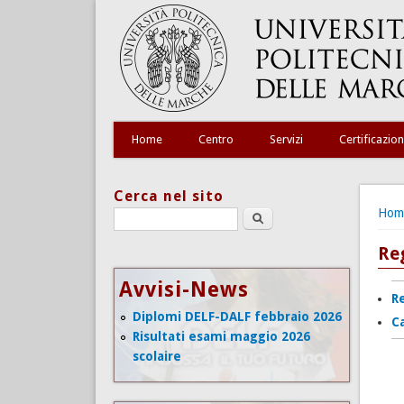
Home
Centro
Servizi
Certificazion
Cerca nel sito
Tu s
Hom
Search this site
Re
Avvisi-News
R
Diplomi DELF-DALF febbraio 2026
C
Risultati esami maggio 2026
scolaire