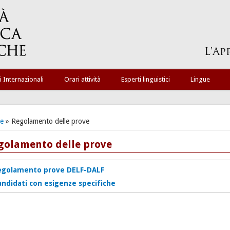
i Internazionali
Orari attività
Esperti linguistici
Lingue
ei qui
e
» Regolamento delle prove
golamento delle prove
egolamento prove DELF-DALF
andidati con esigenze specifiche