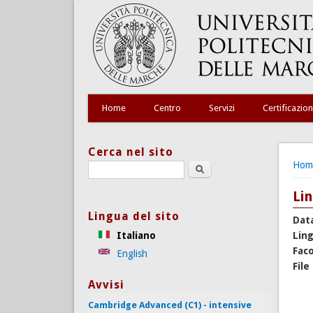
Home
Centro
Servizi
Certificazion
Cerca nel sito
Tu s
Hom
Search this site
Lin
Lingua del sito
Dat
Italiano
Lin
Faco
English
File
Avvisi
Cambridge Advanced (C1) - intensive