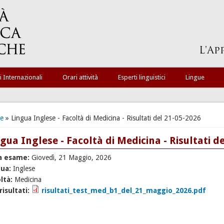
i Internazionali
Orari attività
Esperti linguistici
Lingue
ei qui
e
» Lingua Inglese - Facoltà di Medicina - Risultati del 21-05-2026
gua Inglese - Facoltà di Medicina - Risultati d
a esame:
Giovedì, 21 Maggio, 2026
gua:
Inglese
ltà:
Medicina
 risultati:
risultati_test_med_b1_del_21_maggio_2026.pdf