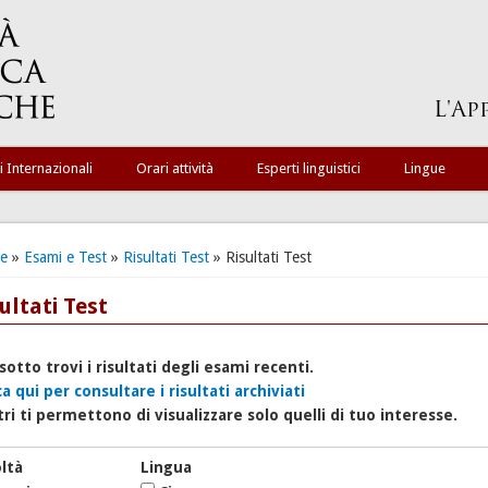
i Internazionali
Orari attività
Esperti linguistici
Lingue
ei qui
e
»
Esami e Test
»
Risultati Test
» Risultati Test
ultati Test
sotto trovi i risultati degli esami recenti.
ca qui per consultare i risultati archiviati
ltri ti permettono di visualizzare solo quelli di tuo interesse.
ltà
Lingua