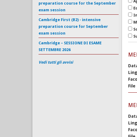
A
preparation course for the September
E
exam session
I
Cambridge First (B2) - intensive
M
preparation course for September
S
exam session
S
Cambridge – SESSIONE DI ESAME
SETTEMBRE 2026
MED
Vedi tutti gli avvisi
Dat
Lin
Faco
File
MED
Dat
Lin
Faco
File