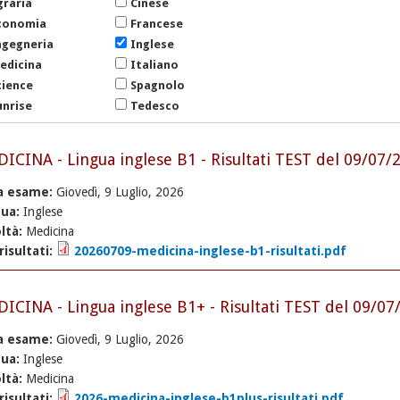
graria
Cinese
conomia
Francese
ngegneria
Inglese
edicina
Italiano
cience
Spagnolo
unrise
Tedesco
ICINA - Lingua inglese B1 - Risultati TEST del 09/07/
a esame:
Giovedì, 9 Luglio, 2026
gua:
Inglese
ltà:
Medicina
 risultati:
20260709-medicina-inglese-b1-risultati.pdf
ICINA - Lingua inglese B1+ - Risultati TEST del 09/07
a esame:
Giovedì, 9 Luglio, 2026
gua:
Inglese
ltà:
Medicina
 risultati:
2026-medicina-inglese-b1plus-risultati.pdf