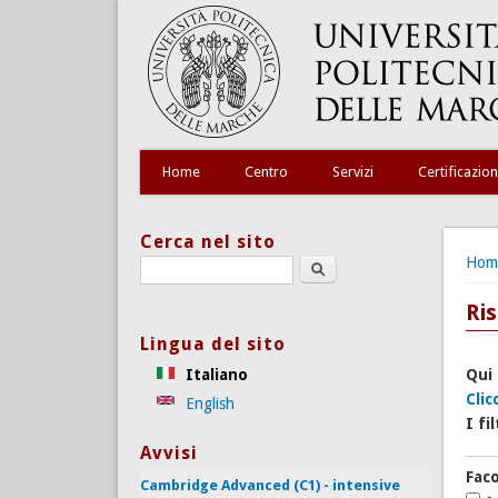
Home
Centro
Servizi
Certificazion
Cerca nel sito
Tu s
Hom
Search this site
Ris
Lingua del sito
Italiano
Qui 
Clic
English
I fi
Avvisi
Faco
Cambridge Advanced (C1) - intensive