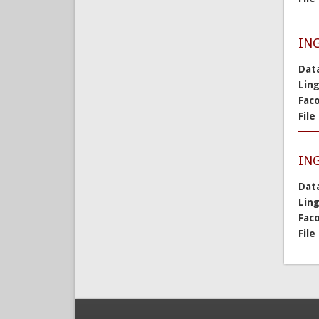
ING
Dat
Lin
Faco
File
ING
Dat
Lin
Faco
File