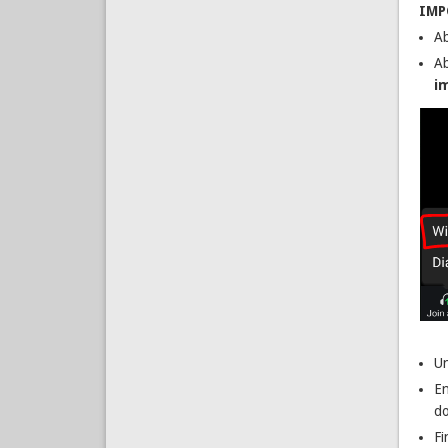
IMP
Ab
Ab
i
Un
En
do
Fi