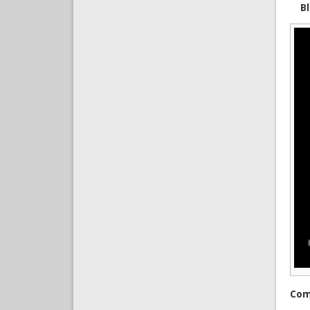
B
Com