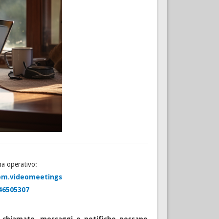
ma operativo:
oom.videomeetings
46505307
he chiamate, messaggi e notifiche possano