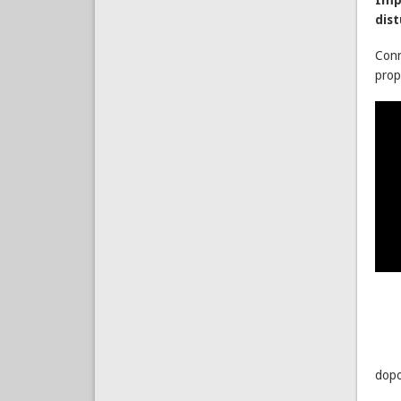
dist
Conn
prop
dopo