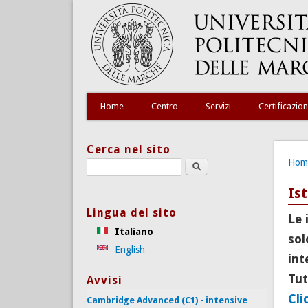
Home
Centro
Servizi
Certificazion
Cerca nel sito
Tu s
Hom
Search this site
Ist
Lingua del sito
Le 
Italiano
sol
English
int
Tut
Avvisi
Cli
Cambridge Advanced (C1) - intensive