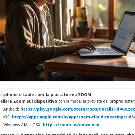
rtphone o tablet per la piattaforma ZOOM
allare Zoom sul dispositivo
con le modalità previste dal proprio siste
Android:
https://play.google.com/store/apps/details?id=us.z
iOS:
https://apps.apple.com/it/app/zoom-cloud-meetings/id5
Windows / Mac OSX:
https://zoom.us/download
ostare il dispositivo in modalità "silenzioso" per evitare c