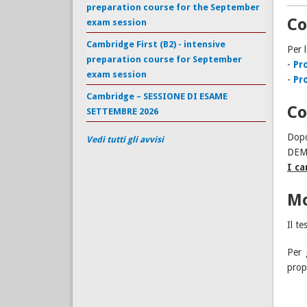
preparation course for the September
Co
exam session
Cambridge First (B2) - intensive
Per l
preparation course for September
-
Pr
exam session
-
Pr
Cambridge – SESSIONE DI ESAME
Co
SETTEMBRE 2026
Dopo 
Vedi tutti gli avvisi
DEMO
I ca
Mo
Il t
Per 
prop