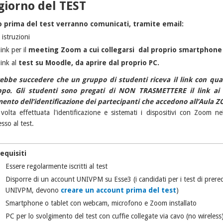
 giorno del TEST
o prima del test verranno comunicati, tramite email:
 istruzioni
 link per il
meeting Zoom a cui collegarsi dal proprio smartphone
 link al
test su Moodle, da aprire dal proprio PC.
ebbe succedere che un gruppo di studenti riceva il link con qua
ppo. Gli studenti sono pregati di NON TRASMETTERE il link ai 
nto dell’identificazione dei partecipanti che accedono all’Aula Z
volta effettuata l'identificazione e sistemati i dispositivi con Zoom ne
esso al test.
equisiti
Essere regolarmente iscritti al test
Disporre di un account UNIVPM su Esse3 (i candidati per i test di prere
UNIVPM, devono
creare un account prima del test
)
Smartphone o tablet con webcam, microfono e Zoom installato
PC per lo svolgimento del test con cuffie collegate via cavo (no wireless