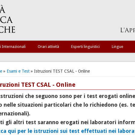
i Internazionali
Orari attività
Esperti linguistici
Lingue
ei qui
e
»
Esami e Test
» Istruzioni TEST CSAL - Online
ruzioni TEST CSAL - Online
istruzioni che seguono sono per i test erogati onlin
o nelle situazioni particolari che lo richiedono (es. 
ernazionali).
ti gli altri test saranno erogati nei laboratori inform
cca qui per le istruzioni sui test effettuati nei labor