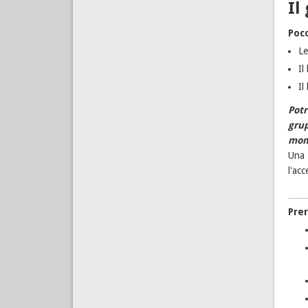
Il
Poc
Le
Il
Il
Potr
gru
mome
Una 
l'acc
Prer