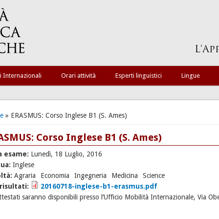
i Internazionali
Orari attività
Esperti linguistici
Lingue
ei qui
e
» ERASMUS: Corso Inglese B1 (S. Ames)
ASMUS: Corso Inglese B1 (S. Ames)
a esame:
Lunedì, 18 Luglio, 2016
gua:
Inglese
ltà:
Agraria
Economia
Ingegneria
Medicina
Science
 risultati:
20160718-inglese-b1-erasmus.pdf
attestati saranno disponibili presso l’Ufficio Mobilità Internazionale, Via O