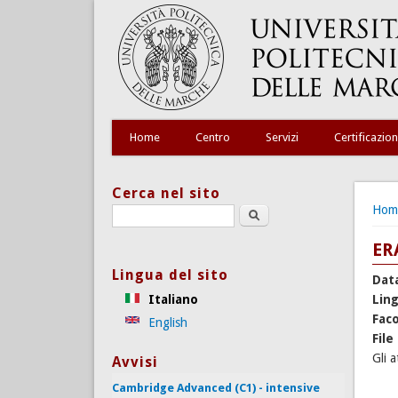
Home
Centro
Servizi
Certificazion
Cerca nel sito
Tu s
Hom
Search this site
ER
Lingua del sito
Dat
Italiano
Lin
Faco
English
File
Gli 
Avvisi
Cambridge Advanced (C1) - intensive