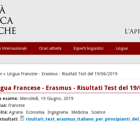
i Internazionali
Orari attività
Esperti linguistici
Lingue
ei qui
e
» Lingua Francese - Erasmus - Risultati Test del 19/06/2019
gua Francese - Erasmus - Risultati Test del 19
a esame:
Mercoledì, 19 Giugno, 2019
gua:
Francese
ltà:
Agraria
Economia
Ingegneria
Medicina
Science
 risultati:
risultati_test_erasmus_italiano_per_pirncipianti_del