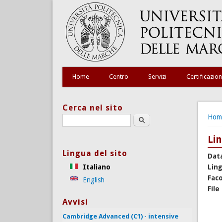
Home
Centro
Servizi
Certificazion
Cerca nel sito
Tu s
Hom
Search this site
Lin
Lingua del sito
Dat
Italiano
Lin
Faco
English
File
Avvisi
Cambridge Advanced (C1) - intensive